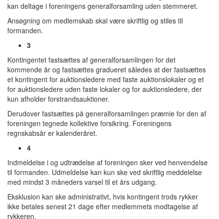
kan deltage i foreningens generalforsamling uden stemmeret.
Ansøgning om medlemskab skal være skriftlig og stiles til
formanden.
3
Kontingentet fastsættes af generalforsamlingen for det
kommende år og fastsættes gradueret således at der fastsættes
et kontingent for auktionsledere med faste auktionslokaler og et
for auktionsledere uden faste lokaler og for auktionsledere, der
kun afholder forstrandsauktioner.
Derudover fastsættes på generalforsamlingen præmie for den af
foreningen tegnede kollektive forsikring. Foreningens
regnskabsår er kalenderåret.
4
Indmeldelse i og udtrædelse af foreningen sker ved henvendelse
til formanden. Udmeldelse kan kun ske ved skriftlig meddelelse
med mindst 3 måneders varsel til et års udgang.
Eksklusion kan ske administrativt, hvis kontingent trods rykker
ikke betales senest 21 dage efter medlemmets modtagelse af
rykkeren.