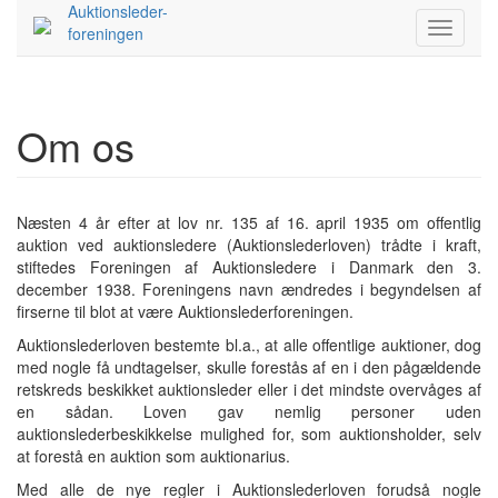
Auktionsleder-
foreningen
Om os
Næsten 4 år efter at lov nr. 135 af 16. april 1935 om offentlig
auktion ved auktionsledere (Auktionslederloven) trådte i kraft,
stiftedes Foreningen af Auktionsledere i Danmark den 3.
december 1938. Foreningens navn ændredes i begyndelsen af
firserne til blot at være Auktionslederforeningen.
Auktionslederloven bestemte bl.a., at alle offentlige auktioner, dog
med nogle få undtagelser, skulle forestås af en i den pågældende
retskreds beskikket auktionsleder eller i det mindste overvåges af
en sådan. Loven gav nemlig personer uden
auktionslederbeskikkelse mulighed for, som auktionsholder, selv
at forestå en auktion som auktionarius.
Med alle de nye regler i Auktionslederloven forudså nogle