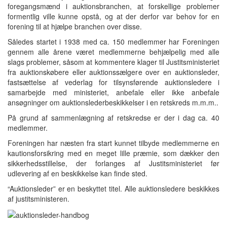
foregangsmænd i auktionsbranchen, at forskellige problemer
formentlig ville kunne opstå, og at der derfor var behov for en
forening til at hjælpe branchen over disse.
Således startet i 1938 med ca. 150 medlemmer har Foreningen
gennem alle årene været medlemmerne behjælpelig med alle
slags problemer, såsom at kommentere klager til Justitsministeriet
fra auktionskøbere eller auktionssælgere over en auktionsleder,
fastsættelse af vederlag for tilsynsførende auktionsledere i
samarbejde med ministeriet, anbefale eller ikke anbefale
ansøgninger om auktionslederbeskikkelser i en retskreds m.m.m..
På grund af sammenlægning af retskredse er der i dag ca. 40
medlemmer.
Foreningen har næsten fra start kunnet tilbyde medlemmerne en
kautionsforsikring med en meget lille præmie, som dækker den
sikkerhedsstillelse, der forlanges af Justitsministeriet før
udlevering af en beskikkelse kan finde sted.
“Auktionsleder” er en beskyttet titel. Alle auktionsledere beskikkes
af justitsministeren.