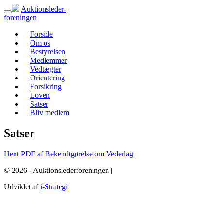
Auktionsleder-
foreningen
Forside
Om os
Bestyrelsen
Medlemmer
Vedtægter
Orientering
Forsikring
Loven
Satser
Bliv medlem
Satser
Hent PDF af Bekendtgørelse om Vederlag
© 2026 - Auktionslederforeningen |
mba@buch-advokatfirma.dk
Udviklet af
i-Strategi