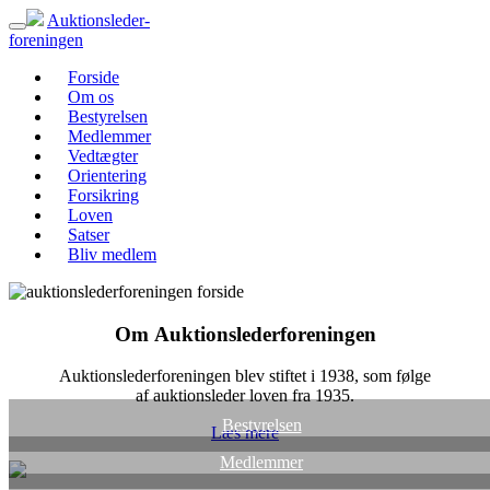
Auktionsleder-
foreningen
Forside
Om os
Bestyrelsen
Medlemmer
Vedtægter
Orientering
Forsikring
Loven
Satser
Bliv medlem
Om Auktionslederforeningen
Auktionslederforeningen blev stiftet i 1938, som følge
af auktionsleder loven fra 1935.
Bestyrelsen
Læs mere
Medlemmer