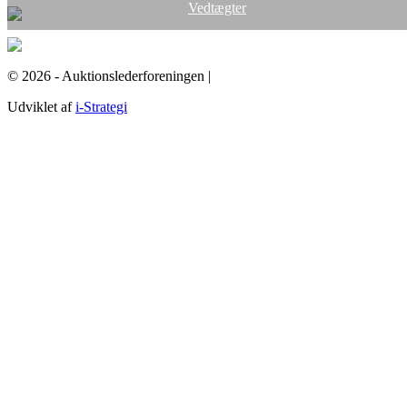
Vedtægter
© 2026 - Auktionslederforeningen |
mba@buch-advokatfirma.dk
Udviklet af
i-Strategi