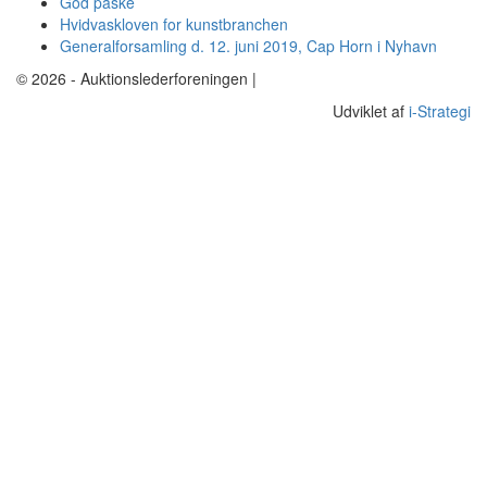
God påske
Hvidvaskloven for kunstbranchen
Generalforsamling d. 12. juni 2019, Cap Horn i Nyhavn
© 2026 - Auktionslederforeningen |
mba@buch-advokatfirma.dk
Udviklet af
i-Strategi