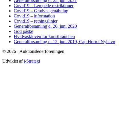
Generalforsamling d. 25. juni 2021
Covid19 – Lempede restriktioner
Covid19 – Gradvis genåbning
Covid19 – information
Covid19 – retningslinjer
Generalforsamling d. 26. juni 2020
God påske
Hvidvaskloven for kunstbranchen
Generalforsamling d. 12. juni 2019, Cap Horn i Nyhavn
© 2026 - Auktionslederforeningen |
mba@buch-advokatfirma.dk
Udviklet af
i-Strategi