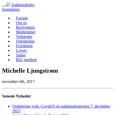
Auktionsleder-
foreningen
Forside
Om os
Bestyrelsen
Medlemmer
Vedtægter
Orientering
Forsikring
Loven
Satser
Bliv medlem
Michelle Ljungstrøm
november 6th, 2017
Seneste Nyheder
Opdatering vedr. Covid19 og auktionsbranchen 7. december
2021