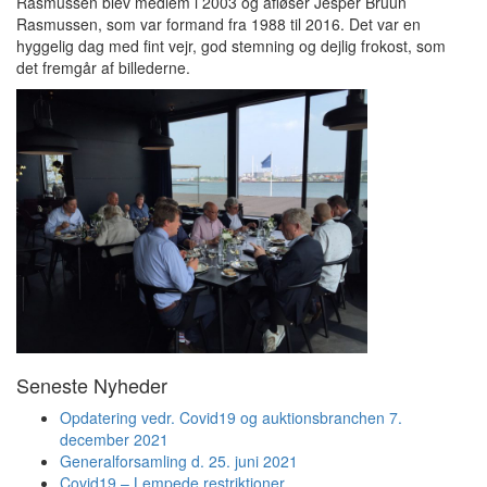
Rasmussen blev medlem i 2003 og afløser Jesper Bruun
Rasmussen, som var formand fra 1988 til 2016. Det var en
hyggelig dag med fint vejr, god stemning og dejlig frokost, som
det fremgår af billederne.
Seneste Nyheder
Opdatering vedr. Covid19 og auktionsbranchen 7.
december 2021
Generalforsamling d. 25. juni 2021
Covid19 – Lempede restriktioner