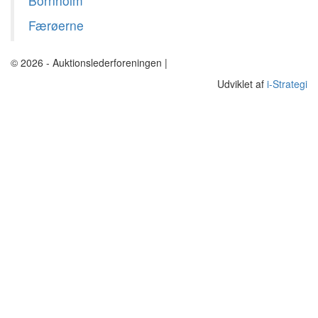
Bornholm
Færøerne
© 2026 - Auktionslederforeningen |
mba@buch-advokatfirma.dk
Udviklet af
i-Strategi