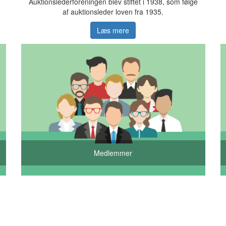
Auktionslederforeningen blev stiftet i 1938, som følge
af auktionsleder loven fra 1935.
Læs mere
Medlemmer
irma.dk