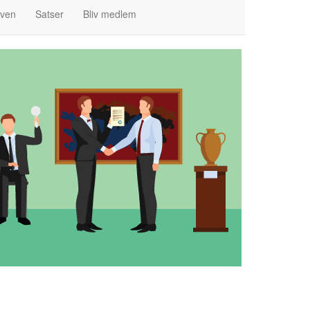
ven
Satser
Bliv medlem