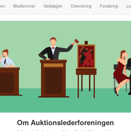
sen
Medlemmer
Vedtægter
Orientering
Forsikring
Lo
Om Auktionslederforeningen