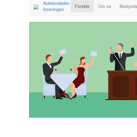
Auktionsleder-
Forside
Om os
Bestyrel
foreningen