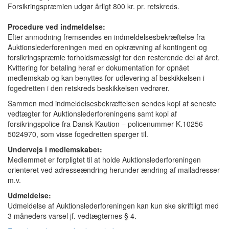
Forsikringspræmien udgør årligt 800 kr. pr. retskreds.
Procedure ved indmeldelse:
Efter anmodning fremsendes en indmeldelsesbekræftelse fra
Auktionslederforeningen med en opkrævning af kontingent og
forsikringspræmie forholdsmæssigt for den resterende del af året.
Kvittering for betaling heraf er dokumentation for opnået
medlemskab og kan benyttes for udlevering af beskikkelsen i
fogedretten i den retskreds beskikkelsen vedrører.
Sammen med indmeldelsesbekræftelsen sendes kopi af seneste
vedtægter for Auktionslederforeningens samt kopi af
forsikringspolice fra Dansk Kaution – policenummer K.10256
5024970, som visse fogedretten spørger til.
Undervejs i medlemskabet:
Medlemmet er forpligtet til at holde Auktionslederforeningen
orienteret ved adresseændring herunder ændring af mailadresser
m.v.
Udmeldelse:
Udmeldelse af Auktionslederforeningen kan kun ske skriftligt med
3 måneders varsel jf. vedtægternes § 4.