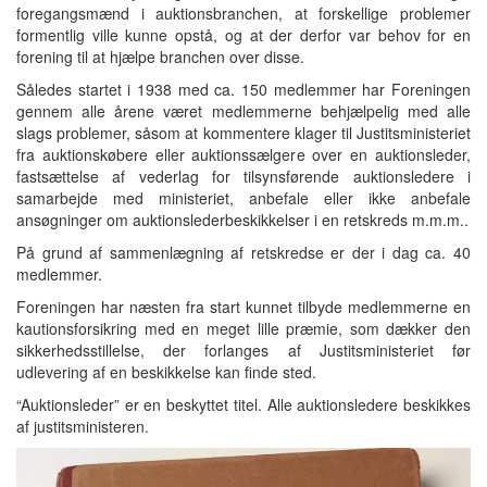
foregangsmænd i auktionsbranchen, at forskellige problemer
formentlig ville kunne opstå, og at der derfor var behov for en
forening til at hjælpe branchen over disse.
Således startet i 1938 med ca. 150 medlemmer har Foreningen
gennem alle årene været medlemmerne behjælpelig med alle
slags problemer, såsom at kommentere klager til Justitsministeriet
fra auktionskøbere eller auktionssælgere over en auktionsleder,
fastsættelse af vederlag for tilsynsførende auktionsledere i
samarbejde med ministeriet, anbefale eller ikke anbefale
ansøgninger om auktionslederbeskikkelser i en retskreds m.m.m..
På grund af sammenlægning af retskredse er der i dag ca. 40
medlemmer.
Foreningen har næsten fra start kunnet tilbyde medlemmerne en
kautionsforsikring med en meget lille præmie, som dækker den
sikkerhedsstillelse, der forlanges af Justitsministeriet før
udlevering af en beskikkelse kan finde sted.
“Auktionsleder” er en beskyttet titel. Alle auktionsledere beskikkes
af justitsministeren.