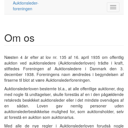
Auktionsleder-
foreningen
Om os
Næsten 4 år efter at lov nr. 135 af 16. april 1935 om offentlig
auktion ved auktionsledere (Auktionslederloven) trådte i kraft,
stiftedes Foreningen af Auktionsledere i Danmark den 3.
december 1938. Foreningens navn ændredes i begyndelsen af
firserne til blot at være Auktionslederforeningen.
Auktionslederloven bestemte bl.a., at alle offentlige auktioner, dog
med nogle få undtagelser, skulle forestås af en i den pågældende
retskreds beskikket auktionsleder eller i det mindste overvåges af
en sådan. Loven gav nemlig personer uden
auktionslederbeskikkelse mulighed for, som auktionsholder, selv
at forestå en auktion som auktionarius.
Med alle de nye regler i Auktionslederloven forudså nogle