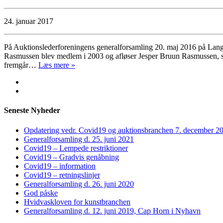
24. januar 2017
På Auktionslederforeningens generalforsamling 20. maj 2016 på Lang
Rasmussen blev medlem i 2003 og afløser Jesper Bruun Rasmussen, som
fremgår…
Læs mere »
Seneste Nyheder
Opdatering vedr. Covid19 og auktionsbranchen 7. december 2
Generalforsamling d. 25. juni 2021
Covid19 – Lempede restriktioner
Covid19 – Gradvis genåbning
Covid19 – information
Covid19 – retningslinjer
Generalforsamling d. 26. juni 2020
God påske
Hvidvaskloven for kunstbranchen
Generalforsamling d. 12. juni 2019, Cap Horn i Nyhavn