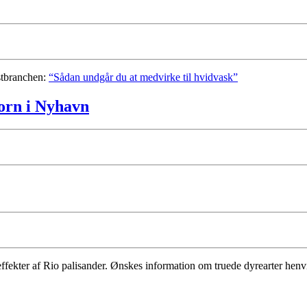
stbranchen:
“Sådan undgår du at medvirke til hvidvask”
Horn i Nyhavn
fekter af Rio palisander. Ønskes information om truede dyrearter henvi