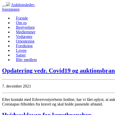
Auktionsleder-
foreningen
Forside
Om os
Bestyrelsen
Medlemmer
Vedtægter
Orientering
Forsikring
Loven
Satser
Bliv medlem
Opdatering vedr. Covid19 og auktionsbra
7. december 2021
Efter kontakt med Erhvervsstyrelsens hotline, har vi fået oplyst, at 
Coronapas friholdes fra kravet og skal holde passende afstand.
Hvidvaskloven for kunstbranchen